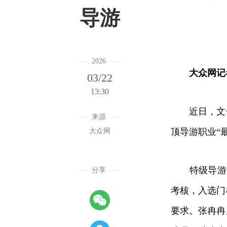
导游
2026
大众网记
03/22
13:30
近日，文化和
来源
顶导游职业“
大众网
特级导游是我
分享
考核，入选门
要求。张冉冉