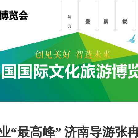
资讯服务
展商入口
沉浸探秘
业“最高峰” 济南导游张