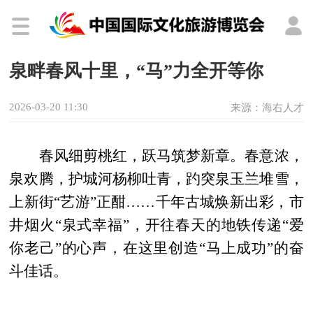
泉畔春风十里，“马”力全开等你
2026-03-20 11:30
来源：海右人才
春风细剪桃红，跃马筑梦新章。春意浓，
泉欢腾，护城河杨柳吐青，趵突泉玉兰堆雪，
上新街“艺游”正酣……千年古城焕新出彩，市
井烟火“泉式幸福”，开往春天的地铁传递“爱
你老己”的心声，在这里创造“马上成功”的奋
斗佳话。