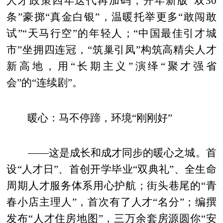
人才政策四年迭代再加码，开年新版“双30
条”豪掷“真金白银”，温暖托举更多“敢闯敢
试”“天马行空”的年轻人；“中国最佳引才城
市”坐拥四连冠，“筑巢引凤”构筑高精尖人才
新高地，用“长期主义”演绎“聚才强省
会”的“连续剧”。
暖心：马不停蹄，环境“刚刚好”
——这是成长和成才同步的暖心之城。首
设“人才日”、首创开学毕业“双典礼”、全生命
周期人才服务体系用心护航；街头巷尾的“青
春小店主理人”，首次有了人才“名分”；编撰
发布“人才住房地图”，三万余套房源圆你“安