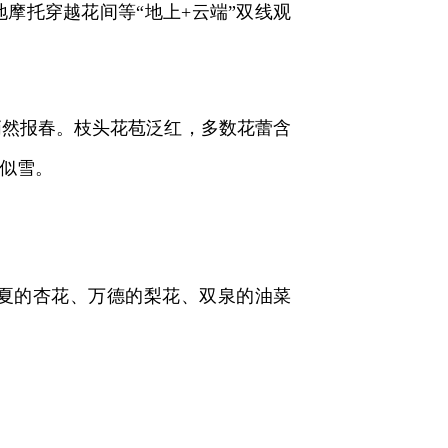
托穿越花间等“地上+云端”双线观
然报春。枝头花苞泛红，多数花蕾含
似雪。
夏的杏花、万德的梨花、双泉的油菜