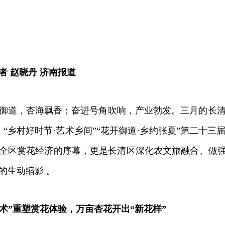
者 赵晓丹 济南报道
，杏海飘香；奋进号角吹响，产业勃发。三月的长清，
7日，“乡村好时节·艺术乡间”“花开御道·乡约张夏”第二
全区赏花经济的序幕，更是长清区深化农文旅融合、做强
的生动缩影 。
艺术”重塑赏花体验，万亩杏花开出“新花样”