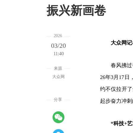
振兴新画卷
2026
大众网记
03/20
11:40
春风拂过御道
来源
26年3月1
大众网
约不仅拉开了
分享
起步奋力冲刺
“科技+