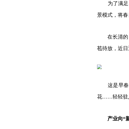
为了满足不同
景模式，将春
在长清的另
苞待放，近日
这是早春写
花……轻轻驻
产业向“