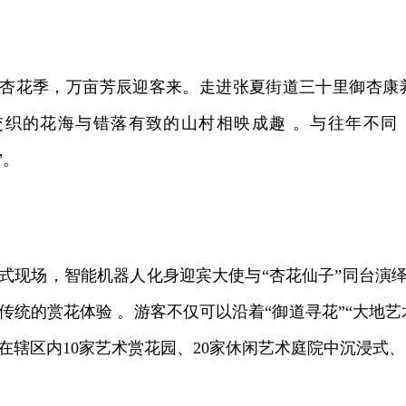
季，万亩芳辰迎客来。走进张夏街道三十里御杏康养谷
交织的花海与错落有致的山村相映成趣 。与往年不同
”。
场，智能机器人化身迎宾大使与“杏花仙子”同台演绎
传统的赏花体验 。游客不仅可以沿着“御道寻花”“大地艺
在辖区内10家艺术赏花园、20家休闲艺术庭院中沉浸式