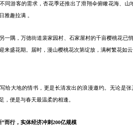
游客的需求，杏花季还推出了滑翔伞俯瞰花海、山地摩
日雅趣拉满 。
一隅，万德街道裴家园村、石家屋村的千亩樱桃花已悄
迎来盛花期。届时，漫山樱桃花次第绽放，满树繁花如云
给大地的情书，更是长清发出的浪漫邀约。无论是张
足，便是与春天最温柔的相逢。
新”而行，实体经济冲刺200亿规模