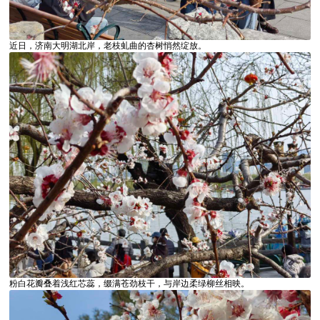
近日，济南大明湖北岸，老枝虬曲的杏树悄然绽放。
粉白花瓣叠着浅红芯蕊，缀满苍劲枝干，与岸边柔绿柳丝相映。