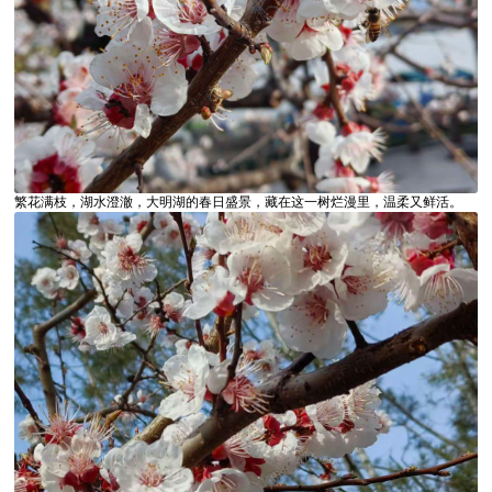
繁花满枝，湖水澄澈，大明湖的春日盛景，藏在这一树烂漫里，温柔又鲜活。