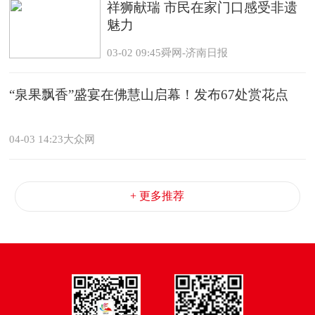
祥狮献瑞 市民在家门口感受非遗
魅力
03-02 09:45舜网-济南日报
“泉果飘香”盛宴在佛慧山启幕！发布67处赏花点
04-03 14:23大众网
+ 更多推荐