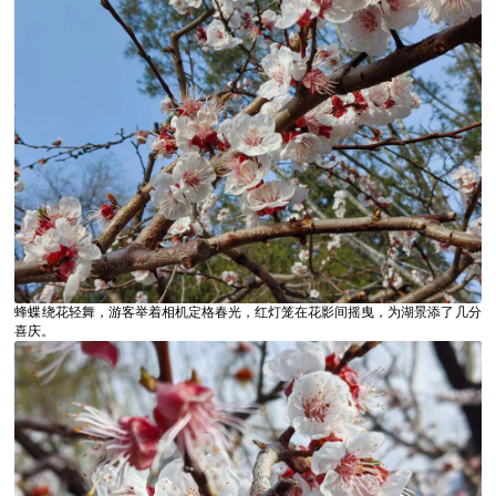
蜂蝶绕花轻舞，游客举着相机定格春光，红灯笼在花影间摇曳，为湖景添了几分
喜庆。