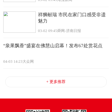
祥狮献瑞 市民在家门口感受非遗
魅力
03-02 09:45舜网-济南日报
“泉果飘香”盛宴在佛慧山启幕！发布67处赏花点
04-03 14:23大众网
+ 更多推荐