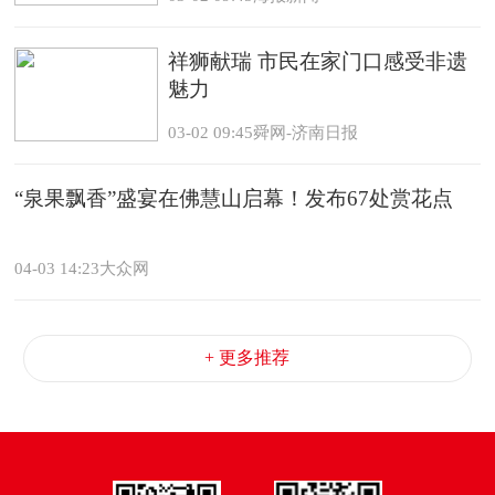
祥狮献瑞 市民在家门口感受非遗
魅力
03-02 09:45舜网-济南日报
“泉果飘香”盛宴在佛慧山启幕！发布67处赏花点
04-03 14:23大众网
+ 更多推荐