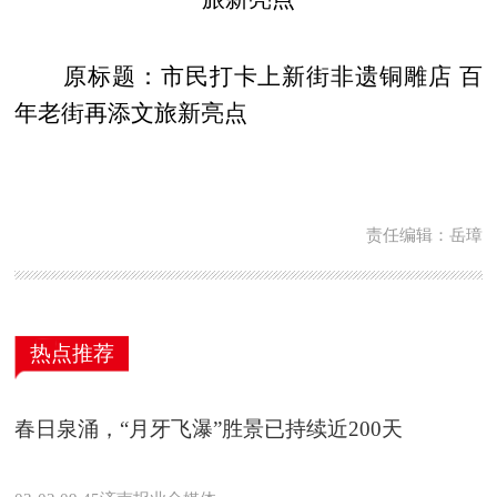
原标题：市民打卡上新街非遗铜雕店 百
年老街再添文旅新亮点
责任编辑：岳璋
热点推荐
春日泉涌，“月牙飞瀑”胜景已持续近200天