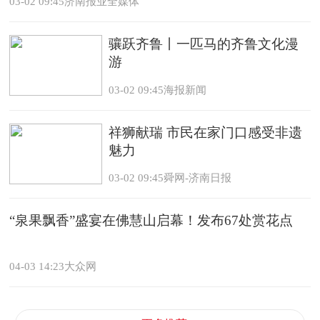
03-02 09:45济南报业全媒体
骧跃齐鲁丨一匹马的齐鲁文化漫
游
03-02 09:45海报新闻
祥狮献瑞 市民在家门口感受非遗
魅力
03-02 09:45舜网-济南日报
“泉果飘香”盛宴在佛慧山启幕！发布67处赏花点
04-03 14:23大众网