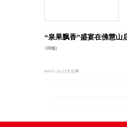
“泉果飘香”盛宴在佛慧山
[详细]
04-03 14:23大众网