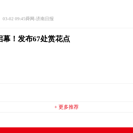
03-02 09:45舜网-济南日报
启幕！发布67处赏花点
+ 更多推荐