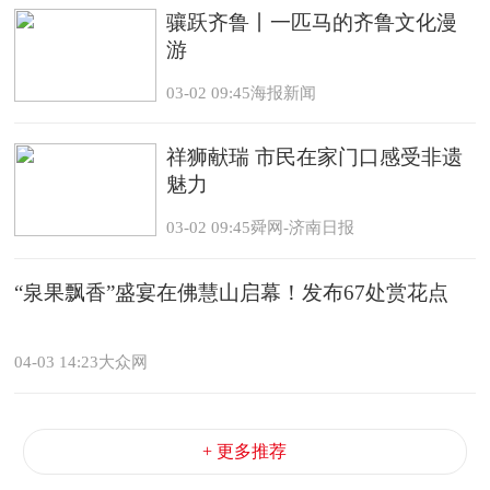
骧跃齐鲁丨一匹马的齐鲁文化漫
游
03-02 09:45海报新闻
祥狮献瑞 市民在家门口感受非遗
魅力
03-02 09:45舜网-济南日报
“泉果飘香”盛宴在佛慧山启幕！发布67处赏花点
04-03 14:23大众网
+ 更多推荐