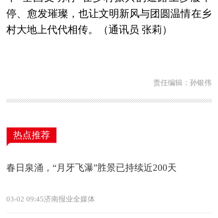
停、愈发璀璨，也让文明新风与团圆温情在乡
村大地上代代相传。（通讯员 张莉）
责任编辑：孙银伟
热点推荐
春日泉涌，“月牙飞瀑”胜景已持续近200天
03-02 09:45济南报业全媒体