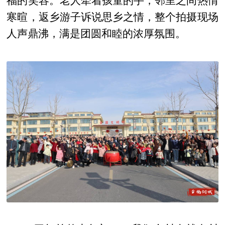
福的笑容。老人牵着孩童的手，邻里之间热情
寒暄，返乡游子诉说思乡之情，整个拍摄现场
人声鼎沸，满是团圆和睦的浓厚氛围。