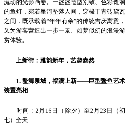
流动的光影画卷。一盏盏造型别致、色彩斑斓
的鱼灯，宛若星河坠落人间，穿梭于青砖黛瓦
之间，既承载着“年年有余”的传统吉庆寓意，
又为游客营造出一步一景、如梦似幻的浪漫游
赏体验。
上新街：雅韵新年，艺趣盎然
1. 鳌舞泉城，福满上新——巨型鳌鱼艺术
装置亮相
时间：2月16日（除夕）至2月23日（初
七）全天